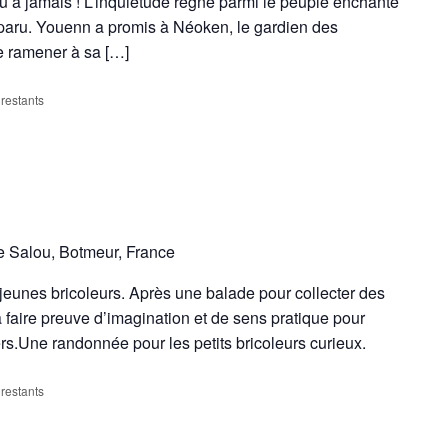
rdu à jamais ! L’inquiétude règne parmi le peuple enchanté
isparu. Youenn a promis à Néoken, le gardien des
le ramener à sa […]
 restants
e Salou, Botmeur, France
 jeunes bricoleurs. Après une balade pour collecter des
 à faire preuve d’imagination et de sens pratique pour
rs.Une randonnée pour les petits bricoleurs curieux.
 restants