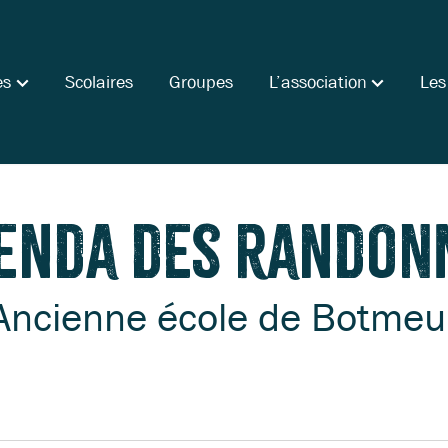
es
Scolaires
Groupes
L’association
Les
genda des randon
Ancienne école de Botmeu