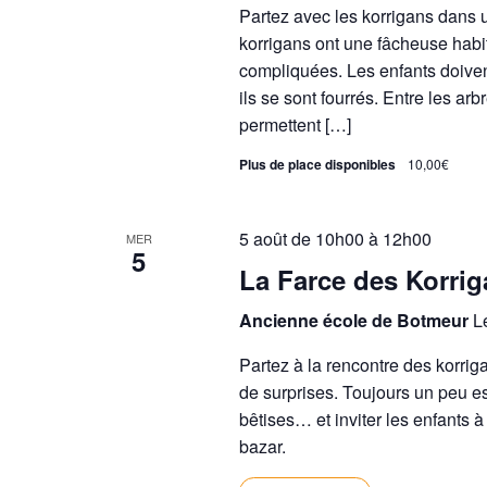
Partez avec les korrigans dans 
n
korrigans ont une fâcheuse habi
n
compliquées. Les enfants doiven
e
ils se sont fourrés. Entre les ar
z
permettent […]
u
n
Plus de place disponibles
10,00€
e
d
5 août de 10h00
à
12h00
MER
a
5
La Farce des Korri
t
e
Ancienne école de Botmeur
L
.
Partez à la rencontre des korriga
de surprises. Toujours un peu es
bêtises… et inviter les enfants à
bazar.