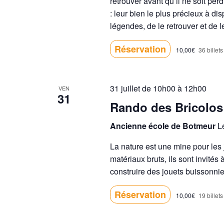
retrouver avant qu’il ne soit pe
: leur bien le plus précieux à d
légendes, de le retrouver et de 
Réservation
10,00€
36 billets
31 juillet de 10h00
à
12h00
VEN
31
Rando des Bricolos
Ancienne école de Botmeur
L
La nature est une mine pour les
matériaux bruts, ils sont invités
construire des jouets buissonnie
Réservation
10,00€
19 billets