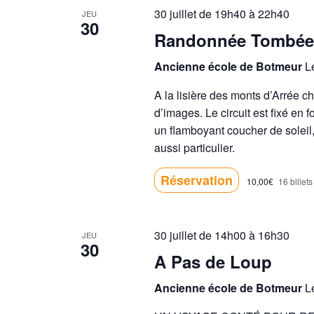
30 juillet de 19h40
à
22h40
JEU
30
Randonnée Tombée d
Ancienne école de Botmeur
L
A la lisière des monts d’Arrée c
d’images. Le circuit est fixé en
un flamboyant coucher de soleil
aussi particulier.
Réservation
10,00€
16 billets
30 juillet de 14h00
à
16h30
JEU
30
A Pas de Loup
Ancienne école de Botmeur
L