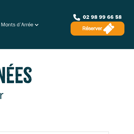
02 98 99 66 58
 Monts d’Arrée
Réserver
nées
r