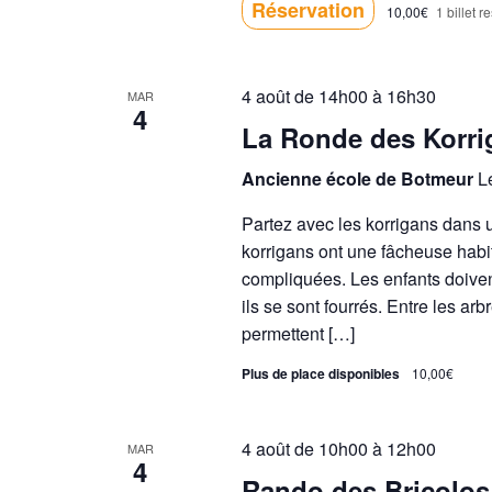
Réservation
10,00€
1 billet r
4 août de 14h00
à
16h30
MAR
4
La Ronde des Korri
Ancienne école de Botmeur
L
Partez avec les korrigans dans 
korrigans ont une fâcheuse habi
compliquées. Les enfants doiven
ils se sont fourrés. Entre les ar
permettent […]
Plus de place disponibles
10,00€
4 août de 10h00
à
12h00
MAR
4
Rando des Bricolos