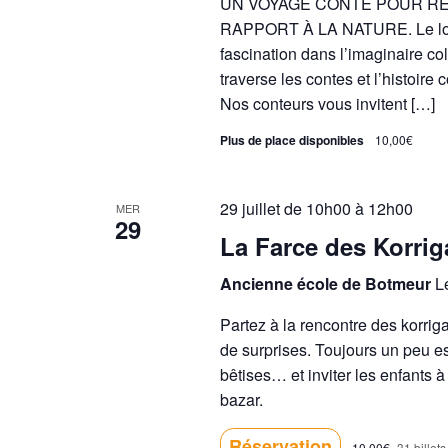
UN VOYAGE CONTÉ POUR R
RAPPORT À LA NATURE. Le loup, f
fascination dans l’imaginaire coll
traverse les contes et l’histoir
Nos conteurs vous invitent […]
Plus de place disponibles
10,00€
29 juillet de 10h00
à
12h00
MER
29
La Farce des Korri
Ancienne école de Botmeur
L
Partez à la rencontre des korriga
de surprises. Toujours un peu es
bêtises… et inviter les enfants à
bazar.
Réservation
10,00€
31 billets