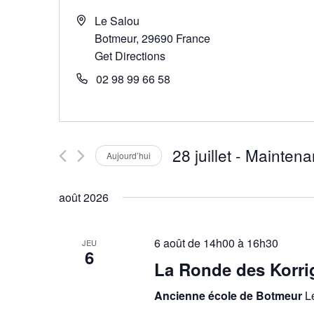
Le Salou
Botmeur
,
29690
France
Get Directions
02 98 99 66 58
28 juillet
 - 
Maintena
Aujourd’hui
S
é
août 2026
l
e
6 août de 14h00
à
16h30
JEU
c
6
La Ronde des Korri
t
i
Ancienne école de Botmeur
L
o