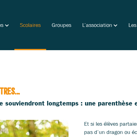
es
Scolaires
Groupes
L’association
Les
utres…
 se souviendront longtemps : une parenthèse
Et si les élèves partai
pas d’un dragon ou éco