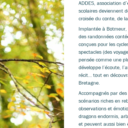
ADDES, association d’é
scolaires deviennent d
croisée du conte, de l
Implantée à Botmeur,
des randonnées contée
conçues pour les cycle
spectacles (des voyag
pensée comme une plon
développe l’écoute, l’
récit… tout en découv
Bretagne.
Accompagnés par des g
scénarios riches en r
observations et émotio
dragons endormis, arb
et peuvent aussi bien 