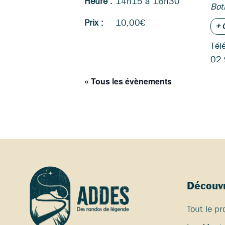
Heure :
14h15 à 16h30
Bot
Prix :
10,00€
+ 
Tél
02 
« Tous les évènements
Découvr
Tout le 