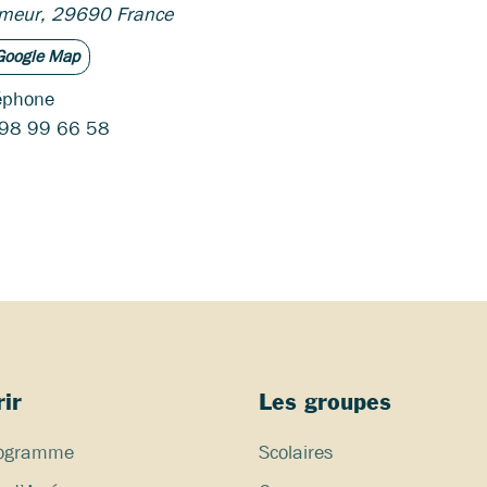
meur
,
29690
France
Google Map
éphone
98 99 66 58
ir
Les groupes
programme
Scolaires