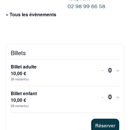
02 98 99 66 58
« Tous les évènements
Billets
Billet adulte
Diminuer l
Augm
-
+
Q
10,00
€
28
restant(s)
u
a
Billet enfant
Diminuer l
Augm
-
+
n
Q
10,00
€
t
28
restant(s)
u
i
a
t
n
Réserver