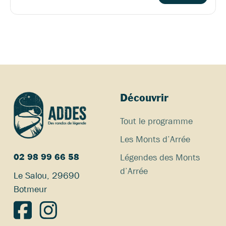
é
t
i
t
é
Découvrir
Tout le programme
Les Monts d’Arrée
Légendes des Monts
02 98 99 66 58
d’Arrée
Le Salou, 29690
Botmeur