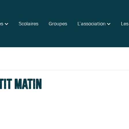
es
Scolaires
Groupes
L’association
Les
tit matin