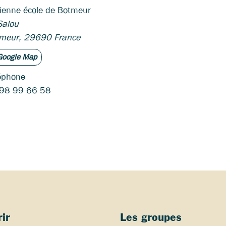
ienne école de Botmeur
Salou
meur
,
29690
France
Google Map
éphone
98 99 66 58
ir
Les groupes