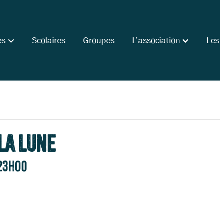
es
Scolaires
Groupes
L’association
Les
la Lune
23h00