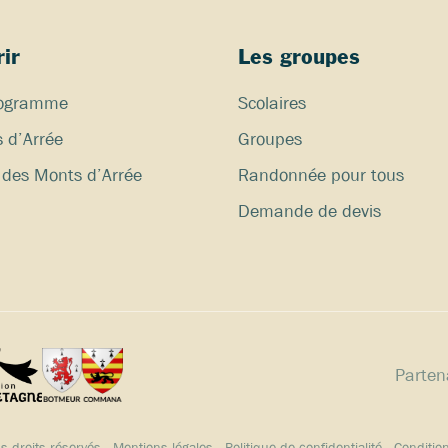
ir
Les groupes
programme
Scolaires
 d’Arrée
Groupes
des Monts d’Arrée
Randonnée pour tous
Demande de devis
Partena
 droits réservés
-
Mentions légales
-
Politique de confidentialité
-
Conditio