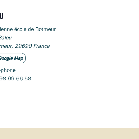
EU
ienne école de Botmeur
Salou
meur
,
29690
France
Google Map
éphone
98 99 66 58