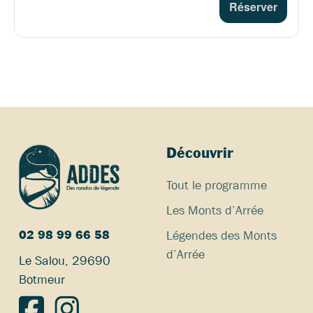
n
Réserver
é
t
i
t
é
Découvrir
Tout le programme
Les Monts d’Arrée
Légendes des Monts
02 98 99 66 58
d’Arrée
Le Salou, 29690
Botmeur