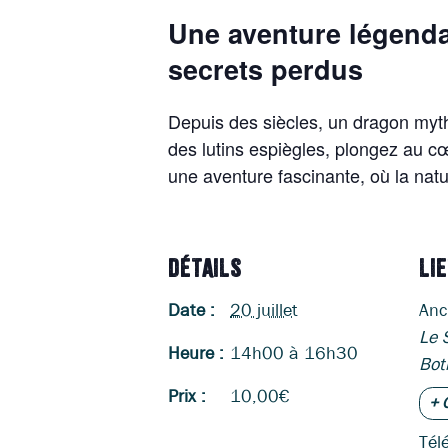
Une aventure légenda
secrets perdus
Depuis des siècles, un dragon myth
des lutins espiègles, plongez au cœ
une aventure fascinante, où la nat
DÉTAILS
LI
Date :
20 juillet
Anc
Le 
Heure :
14h00 à 16h30
Bot
Prix :
10,00€
+ 
Tél