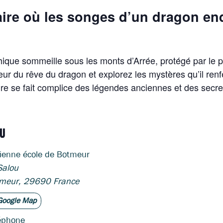
ire où les songes d’un dragon en
ique sommeille sous les monts d’Arrée, protégé par le pe
ur du rêve du dragon et explorez les mystères qu’il renf
ure se fait complice des légendes anciennes et des secre
EU
ienne école de Botmeur
Salou
meur
,
29690
France
Google Map
éphone