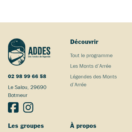
t
i
o
n
n
Découvrir
e
z
Tout le programme
u
Les Monts d’Arrée
n
Légendes des Monts
e
02 98 99 66 58
d’Arrée
d
Le Salou, 29690
a
Botmeur
t
e
.
Les groupes
À propos