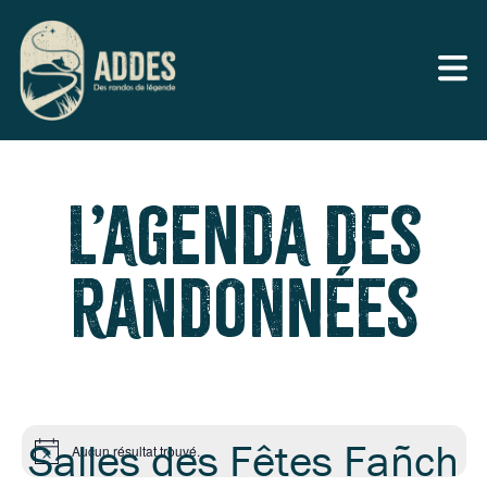
L’agenda des
randonnées
Salles des Fêtes Fañch
Aucun résultat trouvé.