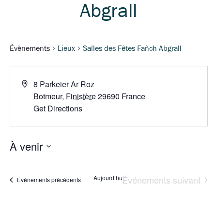
Abgrall
Évènements
Lieux
Salles des Fêtes Fañch Abgrall
8 Parkeier Ar Roz
Botmeur
,
Finistère
29690
France
Get Directions
À venir
S
é
Aujourd’hui
Événements suivant
Événements précédents
l
e
c