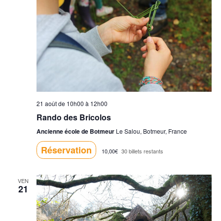
n
t
s
21 août de 10h00
à
12h00
Rando des Bricolos
Ancienne école de Botmeur
Le Salou, Botmeur, France
Réservation
10,00€
30 billets restants
VEN
21