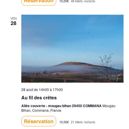
Réservation
10,00€
48 billets restants
VEN
28
28 août de 14h00
à
17h00
Au fil des crêtes
Allée couverte - mougau bihan 29450 COMMANA
Mougau
Bihan, Commana, France
Réservation
10,00€
21 billets restants