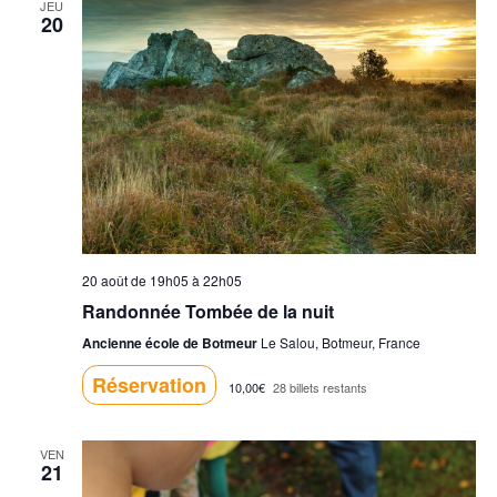
v
JEU
20
u
e
s
É
v
è
20 août de 19h05
à
22h05
Randonnée Tombée de la nuit
n
Ancienne école de Botmeur
Le Salou, Botmeur, France
e
Réservation
10,00€
28 billets restants
m
e
VEN
21