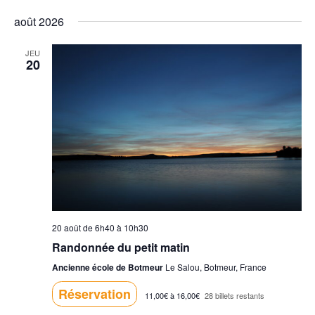
S
a
e
août 2026
é
v
c
l
JEU
i
20
e
h
c
g
e
t
a
i
r
t
o
c
n
i
n
h
o
e
e
n
z
20 août de 6h40
à
10h30
u
e
d
Randonnée du petit matin
n
e
t
Ancienne école de Botmeur
Le Salou, Botmeur, France
e
v
Réservation
d
n
11,00€ à 16,00€
28 billets restants
a