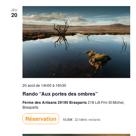
u
a
t
JEU
e
20
v
e
s
.
i
É
g
v
a
è
t
n
i
e
20 août de 14h00
à
16h30
m
o
Rando “Aux portes des ombres”
e
n
Ferme des Artisans 29190 Brasparts
218 Ldt Frm St Michel,
Brasparts
n
d
Réservation
10,00€
22 billets restants
t
e